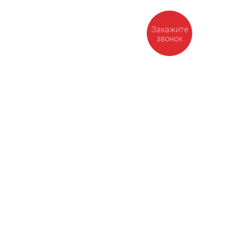
Закажите
звонок
95) 125-29-91 (м. Автозаводская)
info@nivus.ru